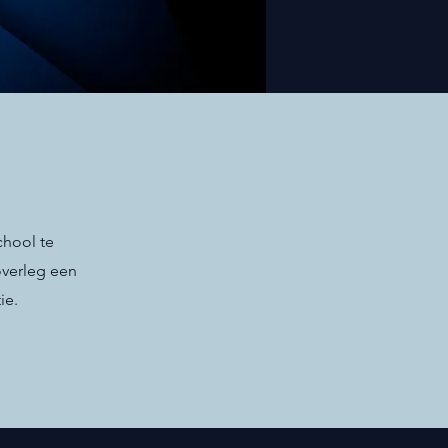
chool te
overleg een
ie.