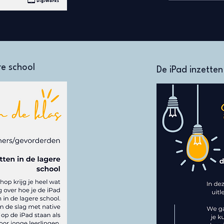
re school
De iPad inzette