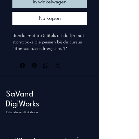
In winkelwagen
Nu kopen
Bundel met de 5 titels uit de lijn met 
storybooks die passen bij de cursus 
"Bonnes bases françaises 1"
Bienvenue dans la classe !
Aujourd'hui, à l'école...
L'album de famille d'Hugo
Un week-end fantastique
Le mystère du chapeau vert
SaVand
DigiWorks
Educatieve Workshops