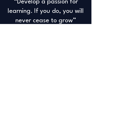
“Develop a passion for
learning. If you do, you will
never cease to grow”
Anthony J. d'Angelo
Info
+32 498 65 66 27
info@savanddigiworks.com
Follow
Facebook
Instagram
YouTube