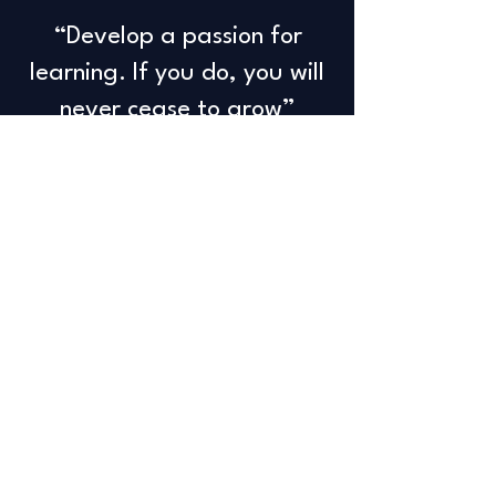
“Develop a passion for
learning. If you do, you will
never cease to grow”
Anthony J. d'Angelo
Info
+32 498 65 66 27
info@savanddigiworks.com
Follow
Facebook
Instagram