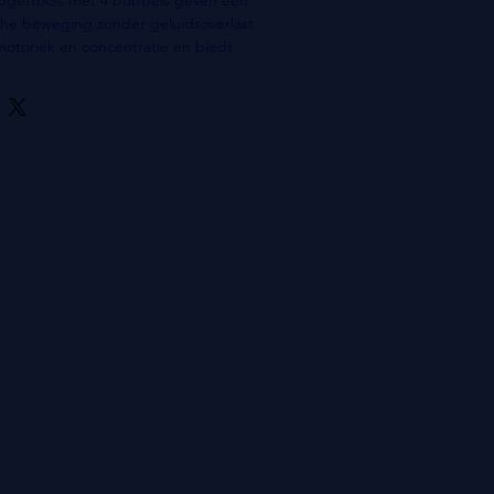
sche beweging zonder geluidsoverlast.
 motoriek en concentratie en biedt 
wat rustgevend werkt voor leerlingen 
D(H)D of ASS. 
eurig kleur opgestuurd