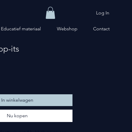
Log In
Educatief materiaal
Webshop
Contact
op-its
In winkelwagen
Nu kopen
fidgettools met 4 bubbels geven een 