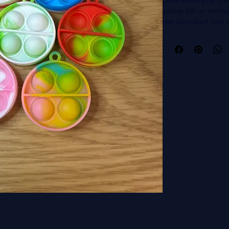
zachte klik en ritmi
Het stimuleert fijne
ritme en herhaling, 
met onder andere A
Je krijgt een willek